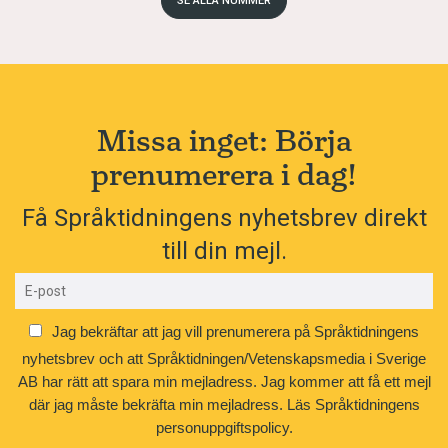
SE ALLA NUMMER
ovanstående tar
plurra
fasta på detta att hamna
i vattnet, plötsligt och överraskande. Plums!
Plurra
utgår från deltagaren och hens
Missa inget: Börja
upplevelse: känslan av att tappa fotfästet och
bli blöt. Detta inkännande är ovanligt för
prenumerera i dag!
fackord. Sådana fokuserar oftare på ting, som
Få Språktidningens nyhetsbrev direkt
isen eller utrustningen, och deras egenskaper.
till din mejl.
På så sätt är
plurra
en term som mycket
påtagligt förankrar händelsen i de mänskliga
sinnena och känslorna.
Jag bekräftar att jag vill prenumerera på Språktidningens
nyhetsbrev och att Språktidningen/Vetenskapsmedia i Sverige
Tänk om mer fackspråk vore sådant!
AB har rätt att spara min mejladress. Jag kommer att få ett mejl
där jag måste bekräfta min mejladress.
Läs Språktidningens
Anna-Malin Karlsson är professor i svenska
personuppgiftspolicy.