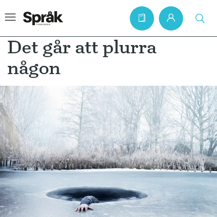
Det går att plurra
någon
Hem
Artiklar
Krönikor
Språkfrågor
Skrivtips
Bokrecensioner
Kviss
Podden