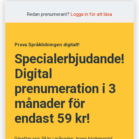
Fast det är väl ändå inte möjligt? Du läste ju
class HelloWorldApp {
Redan prenumerant?
Logga in för att läsa
precis första raden i den här texten. Utan att
public static void main(String[] args) {
ens tänka på det granskade du dess grammatik,
System.out.println(”Hello World!”);
ordföljd och innebörd. Möjligen förstod du inte
}
Prova Språktidningen digitalt!
provokationen, men det torde ju vara
}
Specialerbjudande!
skribentens fel, inte ditt.
Med symbolord som ”class”, ”void” och ”main”,
Digital
Nå.
med hakparenteser och variabler som
prenumeration i 3
”System.out” förklarar man för datorn vad som
迷ってしまいました。
ska göras, vad den måste ta hänsyn till och i
månader för
vilken ordning den ska ta itu med uppgifterna.
Det där är japanska och betyder ungefär ’jag har
endast 59 kr!
gått vilse’. Föreställ dig att du en dag vaknade
Många är de som vittnat om aha-upplevelsen
upp i en värld där alla utom du talade japanska.
första gången de kört ”Hello, World!”-
Där varenda tidning, tidtabell och reklamskylt
programmet. De har öppnat dörren på glänt till
Därefter pris 59 kr i månaden. Ingen bindningstid.