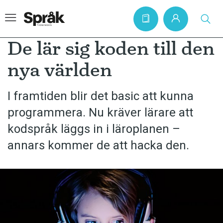
De lär sig koden till den
nya världen
Hem
I framtiden blir det basic att kunna
Artiklar
programmera. Nu kräver lärare att
Krönikor
kodspråk läggs in i läroplanen –
Språkfrågor
annars kommer de att hacka den.
Skrivtips
Bokrecensioner
Kviss
Podden