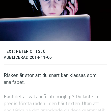
Anmäl till språkpolisen
Föreslå nyord
Annonsera
Prenumerera
Läs Språktidningen digitalt
Press
TEXT: PETER OTTSJÖ
PUBLICERAD 2014-11-06
Risken är stor att du snart kan klassas som
analfabet.
Fast det är väl ändå inte möjligt? Du läste ju
precis första raden i den här texten. Utan att
ens tänka på det granskade du dess grammatik,