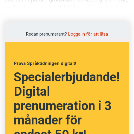
ordföljd och innebörd. Möjligen förstod du inte
provokationen, men det torde ju vara
skribentens fel, inte ditt.
Redan prenumerant?
Logga in för att läsa
Nå.
迷ってしまいました。
Prova Språktidningen digitalt!
Specialerbjudande!
Det där är japanska och betyder ungefär ’jag har
gått vilse’. Föreställ dig att du en dag vaknade
Digital
upp i en värld där alla utom du talade japanska.
Där varenda tidning, tidtabell och reklamskylt
prenumeration i 3
bestod av japanska tecken. Vem skulle du vara i
månader för
det samhället, berövad förmågan att läsa,
skriva och tala?