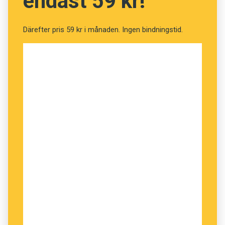
endast 59 kr!
Det finns anledning att fundera över den frågan,
eftersom vi redan lever i ett samhälle där
Därefter pris 59 kr i månaden. Ingen bindningstid.
majoriteten inte förstår språket. Det handlar då
inte om japanska, utan om det digitala språket.
Trots att språket i den digitala världen bygger
på tecken och ord som de flesta med
kunskaper i ”naturliga” språk känner igen,
förefaller dess sammansättning och innebörd
för många helt obegriplig. Låt oss ta ett
exempel:
class HelloWorldApp {
public static void main(String[] args) {
System.out.println(”Hello World!”);
}