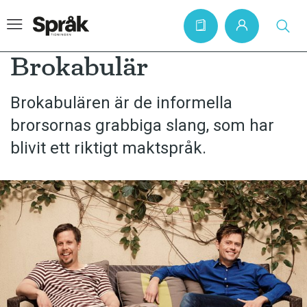
Brokabulär
Brokabulären är de informella
Hem
brorsornas grabbiga slang, som har
Artiklar
blivit ett riktigt maktspråk.
Krönikor
Språkfrågor
Skrivtips
Bokrecensioner
Kviss
Podden