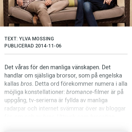
Anmäl till språkpolisen
Föreslå nyord
Annonsera
Prenumerera
TEXT: YLVA MOSSING
Läs Språktidningen digitalt
PUBLICERAD 2014-11-06
Press
Det våras för den manliga vänskapen. Det
handlar om själsliga brorsor, som på engelska
kallas
bros
. Detta ord förekommer numera i alla
möjliga konstellationer:
bromance
-filmer är på
uppgång, tv-serierna är fyllda av manliga
radarpar och internet svämmar över av bloggar
för, om och av
bros
. Uttryck som
brocation,
brommunity
och
bro code
har blivit en del av en