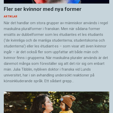
Fler ser kvinnor med nya former
ARTIKLAR
När det handlar om stora grupper av människor används i regel
maskulina pluralformer i franskan. Men när sådana ­former
ersätts av dubbel­former som les étudiantes et les étudiants
(’de kvinnliga och de manliga studenterna; studentskorna och
studenterna’) eller les étudiant·es – som visar att även kvinnor
ingår – är det också fler som uppfattar att både män och
kvinnor finns i grupperna. När maskulina pluraler används är det
där­emot många som föreställer sig att det rör sig om enbart
män. Julia Tibblin, nybliven doktor i franska vid Lunds
universitet, har i sin avhandling undersökt reaktioner på
könsinkluderande språk. Ett sådant grepp…