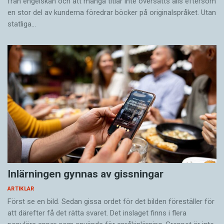
från engelskan och att många titlar inte översätts alls eftersom
en stor del av kunderna föredrar böcker på originalspråket. Utan
statliga…
Inlärningen gynnas av gissningar
ARTIKLAR
Först se en bild. Sedan gissa ordet för det bilden föreställer för
att därefter få det rätta svaret. Det inslaget finns i flera