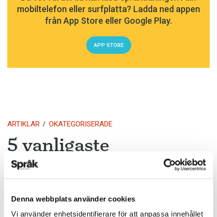
mobiltelefon eller surfplatta? Ladda ned appen
från App Store eller Google Play.
APP STORE
ARTIKLAR
OKATEGORISERADE
5 vanligaste
svenskspråkiga första
förnamnen för nyfödda
Denna webbplats använder cookies
i Finland 2017
Vi använder enhetsidentifierare för att anpassa innehållet