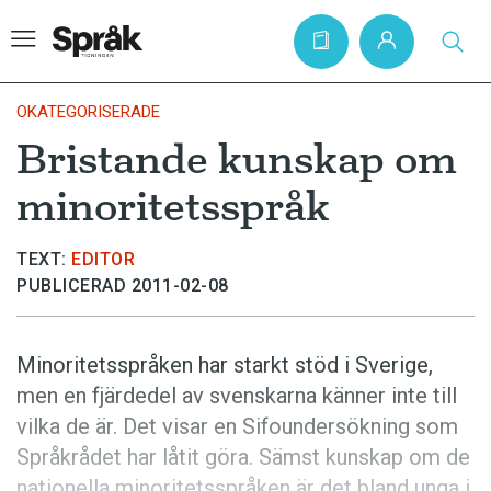
OKATEGORISERADE
Bristande kunskap om
Hem
minoritetsspråk
Artiklar
Krönikor
TEXT:
EDITOR
PUBLICERAD 2011-02-08
Språkfrågor
Skrivtips
Minoritetsspråken har starkt stöd i Sverige,
Bokrecensioner
men en fjärdedel av svenskarna känner inte till
Kviss
vilka de är. Det visar en Sifoundersökning som
Språkrådet har låtit göra. Sämst kunskap om de
Podden
nationella minoritetsspråken är det bland unga i