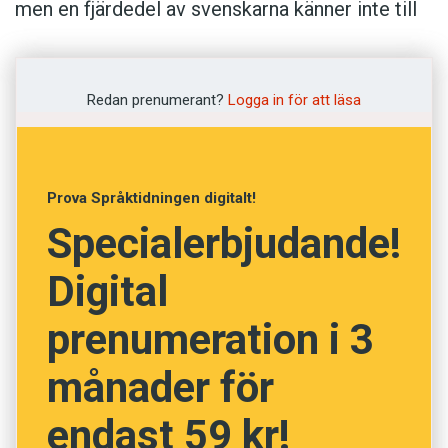
men en fjärdedel av svenskarna känner inte till
vilka de är. Det visar en Sifoundersökning som
Språkrådet har låtit göra. Sämst kunskap om de
nationella minoritetsspråken är det bland unga i
Redan prenumerant?
Logga in för att läsa
åldern 15-29 år. Bara ungefär hälften av dem
kan nämna något av Sveriges minoritetsspråk
finska, samiska, meänkieli, romani och jiddisch.
Prova Språktidningen digitalt!
Specialerbjudande!
Digital
prenumeration i 3
månader för
endast 59 kr!