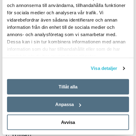
och annonserna till användarna, tillhandahålla funktioner
TEXT:
ANDERS SVENSSON
för sociala medier och analysera vår trafik. Vi
PUBLICERAD 2018-06-14
vidarebefordrar även sådana identifierare och annan
information från din enhet till de sociala medier och
annons- och analysföretag som vi samarbetar med.
Flickor
Dessa kan i sin tur kombinera informationen med annan
information som du har tillhandahållit eller som de har
Ellen
samlat in när du har använt deras tjänster.
Saga
Visa detaljer
Emma
Tillåt alla
Linnéa
Anpassa
Wilma
Pojkar
Avvisa
William