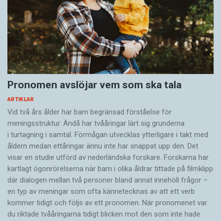
Pronomen avslöjar vem som ska tala
ARTIKLAR
Vid två års ålder har barn begränsad förståelse för
meningsstruktur. Ändå har tvååringar lärt sig grunderna
i turtagning i samtal. Förmågan utvecklas ytterligare i takt med
åldern medan ettåringar ännu inte har snappat upp den. Det
visar en studie utförd av nederländska forskare. Forskarna har
kartlagt ögonrörelserna när barn i olika åldrar tittade på filmklipp
där dialogen mellan två personer bland annat innehöll frågor –
en typ av meningar som ofta kännetecknas av att ett verb
kommer tidigt och följs av ett pronomen. När pronomenet var
du riktade tvååringarna tidigt blicken mot den som inte hade