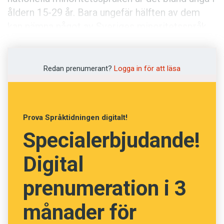
Anmäl till språkpolisen
åldern 15-29 år. Bara ungefär hälften av dem
Föreslå nyord
kan nämna något av Sveriges minoritetsspråk
finska, samiska, meänkieli, romani och jiddisch.
Annonsera
Prenumerera
Redan prenumerant?
Logga in för att läsa
Läs Språktidningen digitalt
Press
Prova Språktidningen digitalt!
Specialerbjudande!
Digital
prenumeration i 3
månader för