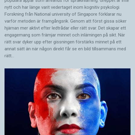
populära appar som används för språkinlärning. Greppet är inte
nytt och har länge varit vedertaget inom kognitiv psykologi.
Forskning från National university of Singa­pore förklarar nu
varför metoden är framgångsrik. Genom att först gissa ­söker
hjärnan mer aktivt ­efter ledtrådar eller rätt svar. Det skapar ett
engagemang som främjar minnet och inlärningen på sikt. När
rätt svar dyker upp efter gissningen förstärks minnet på ett
annat sätt än när någon direkt får se en bild tillsammans med
rätt…