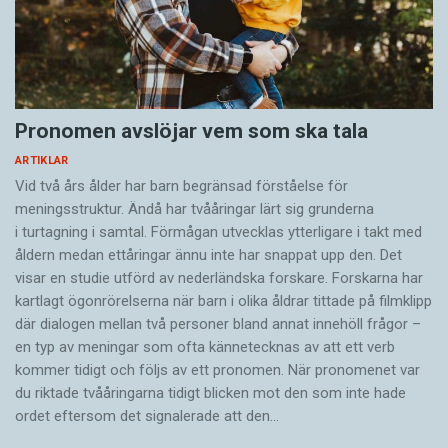
Pronomen avslöjar vem som ska tala
ARTIKLAR
Vid två års ålder har barn begränsad förståelse för
meningsstruktur. Ändå har tvååringar lärt sig grunderna
i turtagning i samtal. Förmågan utvecklas ytterligare i takt med
åldern medan ettåringar ännu inte har snappat upp den. Det
visar en studie utförd av nederländska forskare. Forskarna har
kartlagt ögonrörelserna när barn i olika åldrar tittade på filmklipp
där dialogen mellan två personer bland annat innehöll frågor –
en typ av meningar som ofta kännetecknas av att ett verb
kommer tidigt och följs av ett pronomen. När pronomenet var
du riktade tvååringarna tidigt blicken mot den som inte hade
ordet eftersom det ­signalerade att den…