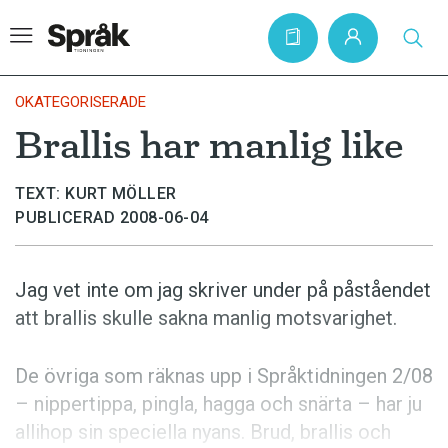
OKATEGORISERADE
Brallis har manlig like
Hem
TEXT: KURT MÖLLER
Artiklar
PUBLICERAD 2008-06-04
Krönikor
Språkfrågor
Jag vet inte om jag skriver under på påståendet
Skrivtips
att brallis skulle sakna manlig motsvarighet.
Bokrecensioner
De övriga som räknas upp i Språktidningen 2/08
Kviss
– nippertippa, pingla, hagga och snärta – har ju
Podden
allihop sin speciella nyans. Brud, brallis och