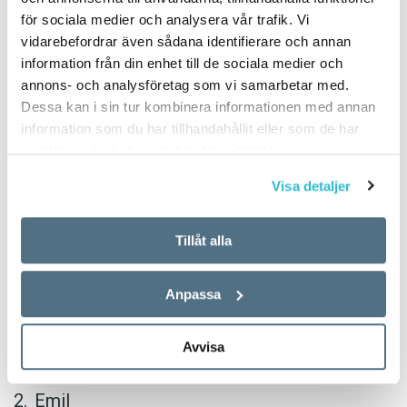
PUBLICERAD 2018-06-14
för sociala medier och analysera vår trafik. Vi
vidarebefordrar även sådana identifierare och annan
information från din enhet till de sociala medier och
Flickor
annons- och analysföretag som vi samarbetar med.
Dessa kan i sin tur kombinera informationen med annan
information som du har tillhandahållit eller som de har
Ellen
samlat in när du har använt deras tjänster.
Saga
Visa detaljer
Emma
Tillåt alla
Linnéa
Wilma
Anpassa
Pojkar
Avvisa
William
Emil