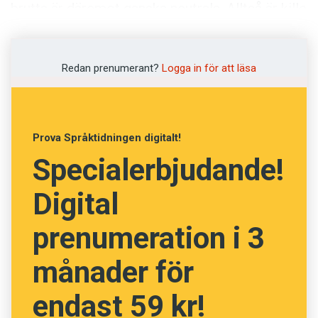
Anmäl till språkpolisen
brutta är däremot ganska neutrala. Alltså är kille
eller snubbe motsvarigheter till dem.
Föreslå nyord
Annonsera
Redan prenumerant?
Logga in för att läsa
Prenumerera
Läs Språktidningen digitalt
Press
Prova Språktidningen digitalt!
Specialerbjudande!
Digital
prenumeration i 3
månader för
endast 59 kr!