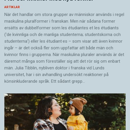
ARTIKLAR
När det handlar om stora grupper av människor används i regel
maskulina pluralformer i franskan. Men när sådana ­former
ersätts av dubbel­former som les étudiantes et les étudiants
(’de kvinnliga och de manliga studenterna; studentskorna och
studenterna’) eller les étudiant·es – som visar att även kvinnor
ingår – är det också fler som uppfattar att både män och
kvinnor finns i grupperna. När maskulina pluraler används är det
där­emot många som föreställer sig att det rör sig om enbart
män. Julia Tibblin, nybliven doktor i franska vid Lunds
universitet, har i sin avhandling undersökt reaktioner på
könsinkluderande språk. Ett sådant grepp…