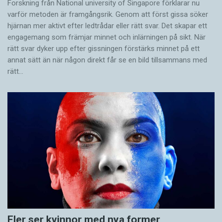
Forskning från National university of Singa­pore förklarar nu
varför metoden är framgångsrik. Genom att först gissa ­söker
hjärnan mer aktivt ­efter ledtrådar eller rätt svar. Det skapar ett
engagemang som främjar minnet och inlärningen på sikt. När
rätt svar dyker upp efter gissningen förstärks minnet på ett
annat sätt än när någon direkt får se en bild tillsammans med
rätt…
Fler ser kvinnor med nya former