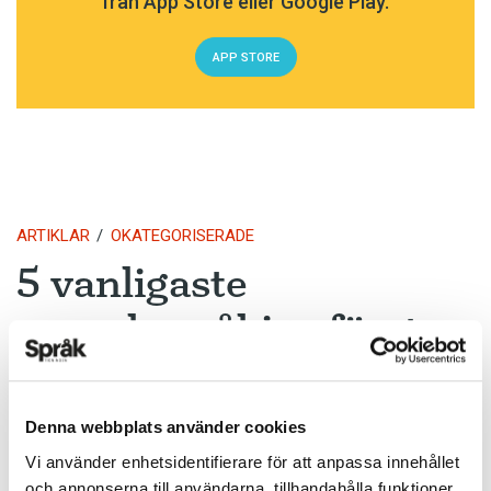
från App Store eller Google Play.
APP STORE
ARTIKLAR
OKATEGORISERADE
5 vanligaste
svenskspråkiga första
förnamnen för nyfödda
i Finland 2017
Denna webbplats använder cookies
Vi använder enhetsidentifierare för att anpassa innehållet
TEXT:
ANDERS SVENSSON
och annonserna till användarna, tillhandahålla funktioner