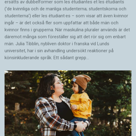
ersätts av dubbel­former som les étudiantes et les étudiants
(’de kvinnliga och de manliga studenterna; studentskorna och
studenterna’) eller les étudiant·es – som visar att även kvinnor
ingår – är det också fler som uppfattar att både män och
kvinnor finns i grupperna. När maskulina pluraler används är det
där­emot många som föreställer sig att det rör sig om enbart
män. Julia Tibblin, nybliven doktor i franska vid Lunds
universitet, har i sin avhandling undersökt reaktioner på
könsinkluderande språk. Ett sådant grepp…