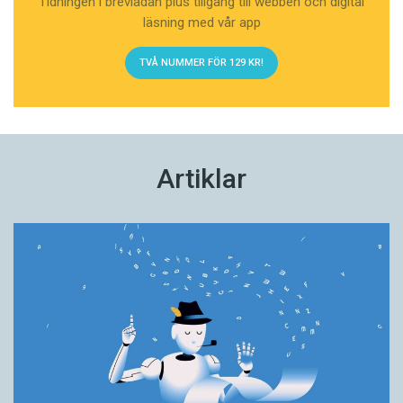
Tidningen i brevlådan plus tillgång till webben och digital
läsning med vår app
TVÅ NUMMER FÖR 129 KR!
Artiklar