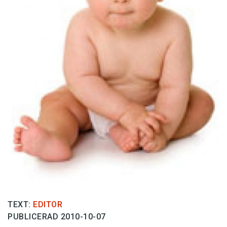
Anmäl till språkpolisen
Föreslå nyord
Annonsera
Prenumerera
Läs Språktidningen digitalt
Press
TEXT:
EDITOR
PUBLICERAD 2010-10-07