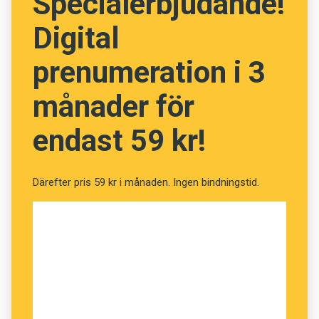
Specialerbjudande!
förhoppning är att metoden även ska kunna
Digital
bidra till att autism upptäcks tidigare, och att
autistiska barn därmed kan få bättre stöd,
prenumeration i 3
skriver Proceedings of the National Academy
månader för
of Sciences.
endast 59 kr!
Därefter pris 59 kr i månaden. Ingen bindningstid.