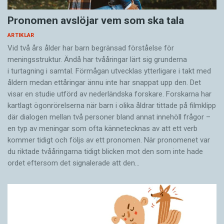
Pronomen avslöjar vem som ska tala
ARTIKLAR
Vid två års ålder har barn begränsad förståelse för
meningsstruktur. Ändå har tvååringar lärt sig grunderna
i turtagning i samtal. Förmågan utvecklas ytterligare i takt med
åldern medan ettåringar ännu inte har snappat upp den. Det
visar en studie utförd av nederländska forskare. Forskarna har
kartlagt ögonrörelserna när barn i olika åldrar tittade på filmklipp
där dialogen mellan två personer bland annat innehöll frågor –
en typ av meningar som ofta kännetecknas av att ett verb
kommer tidigt och följs av ett pronomen. När pronomenet var
du riktade tvååringarna tidigt blicken mot den som inte hade
ordet eftersom det ­signalerade att den…