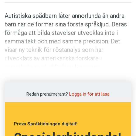
Autistiska spädbarn låter annorlunda än andra
barn när de formar sina första språkljud. Deras
förmåga att bilda stavelser utvecklas inte i
samma takt och med samma precision. Det
visar ny teknik för röstanalys som har
utvecklats av amerikanska forskare i
samarbete med stiftelsen Language
environment analysis.
Forskarna har genom automatiserad röstanalys
Redan prenumerant?
Logga in för att läsa
studerat 3,1 miljoner språkljud. Studien visar att
autistiska barn redan mycket tidigt har en unik
röstsignatur. Eftersom tekniken inte utgår från
Prova Språktidningen digitalt!
ord utan från ljudmönster, kan den sannolikt
användas över hela världen. Forskarnas