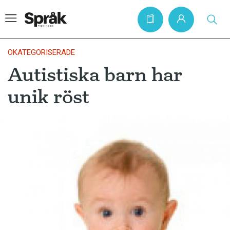
OKATEGORISERADE
Autistiska barn har
Hem
unik röst
Artiklar
Krönikor
Språkfrågor
Skrivtips
Bokrecensioner
Kviss
Podden