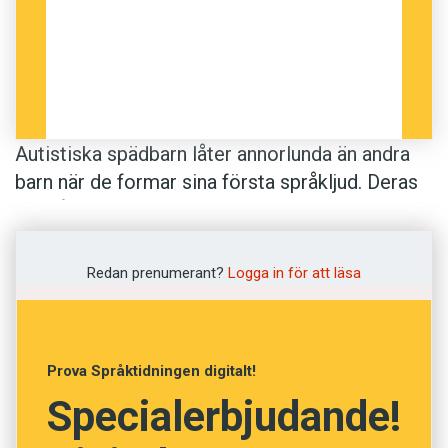
Autistiska spädbarn låter annorlunda än andra
barn när de formar sina första språkljud. Deras
förmåga att bilda stavelser utvecklas inte i
samma takt och med samma precision. Det
visar ny teknik för röstanalys som har
Redan prenumerant?
Logga in för att läsa
utvecklats av amerikanska forskare i
samarbete med stiftelsen Language
environment analysis.
Prova Språktidningen digitalt!
Specialerbjudande!
Forskarna har genom automatiserad röstanalys
studerat 3,1 miljoner språkljud. Studien visar att