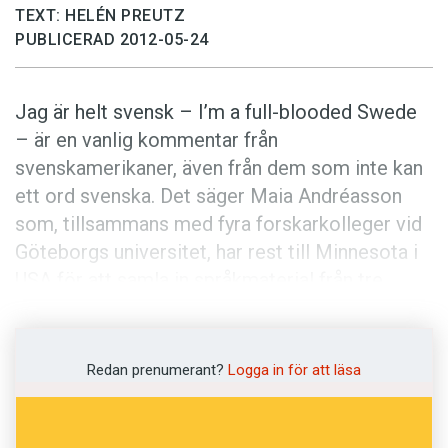
Anmäl till språkpolisen
TEXT: HELÉN PREUTZ
PUBLICERAD 2012-05-24
Föreslå nyord
Annonsera
Jag är helt svensk – I’m a full-blooded Swede
Prenumerera
– är en vanlig kommentar från
Läs Språktidningen digitalt
svenskamerikaner, även från dem som inte kan
Press
ett ord svenska. Det säger Maia Andréasson
som, tillsammans med fyra forskarkolleger vid
Göteborgs universitet, har rest till Minnesota i
USA för att samla in språkmaterial från tre
generationer svenskättlingar.
Vad är idén med projektet?
Redan prenumerant?
Logga in för att läsa
– Första generationen svenskättlingar börjar bli