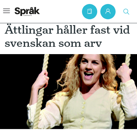
Ättlingar håller fast vid
svenskan som arv
Hem
Artiklar
Krönikor
Språkfrågor
Skrivtips
Bokrecensioner
Kviss
Podden