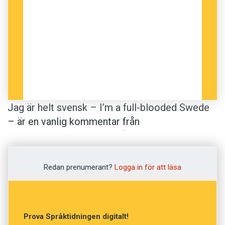
Jag är helt svensk – I’m a full-blooded Swede
– är en vanlig kommentar från
svenskamerikaner, även från dem som inte kan
ett ord svenska. Det säger Maia Andréasson
som, tillsammans med fyra forskarkolleger vid
Redan prenumerant?
Logga in för att läsa
Göteborgs universitet, har rest till Minnesota i
USA för att samla in språkmaterial från tre
generationer svenskättlingar.
Prova Språktidningen digitalt!