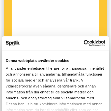
som modersmål, dels den yngre generationen,
som snarare har svenska som andraspråk. De
riktigt gamla har ofta lånat in engelska ord och
gett dem svenska ändelser som travla för ’resa’
och stoven för ’spisen’. De yngre har större
kontaktyta med svenskan via nätet, men
använder ofta engelsk ordföljd, som I dag jag
gick till skolan.
Denna webbplats använder cookies
Vi använder enhetsidentifierare för att anpassa innehållet
Kommer amerikasvenskan att leva vidare?
och annonserna till användarna, tillhandahålla funktioner
för sociala medier och analysera vår trafik. Vi
– Den äldre typen av amerikasvenska kommer
vidarebefordrar även sådana identifierare och annan
att försvinna, eftersom det i dag inte finns
information från din enhet till de sociala medier och
några svenskspråkiga enklaver, där
annons- och analysföretag som vi samarbetar med.
samhällsfunktioner finns att tillgå på svenska.
Dessa kan i sin tur kombinera informationen med annan
information som du har tillhandahållit eller som de har