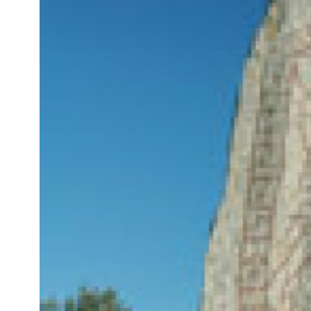
Kviss
Podden
Anmäl till 
Föreslå nyo
Annonsera
Prenumerer
Läs Språkti
Press