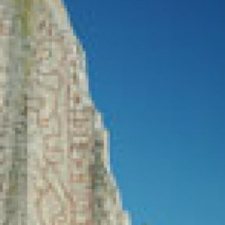
språkpolisen
rd
a
dningen digitalt