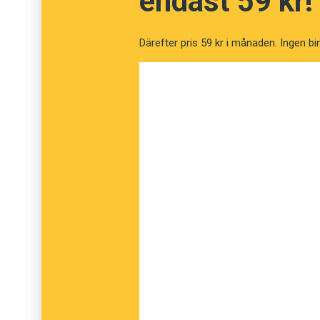
endast 59 kr!
Folkvid reste alla dessa stenar efter sin so
Därefter pris 59 kr i månaden. Ingen bi
Vid arkeologiska utgrävningar har man kunnat
anlagd vägbank över ett tidigare sankt områ
samband med att runstenen restes. Det här va
utgjorde en del av Eriksgatan, alltså den vä
landskapen.
Av runtexten får vi veta att den döde Heden
som förekommer på många runstenar. Storh
imponerande gravhögar också kallas, ligger in
1500-talet, eller kanske ännu tidigare, förk
dock ingenting som säger att det verkligen s
huvud taget någon som hetat just Anund - so
kunnat ge dessa associationer torde vara a