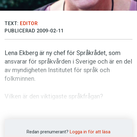
Anmäl till språkpolisen
Föreslå nyord
TEXT:
EDITOR
Annonsera
PUBLICERAD 2009-02-11
Prenumerera
Läs Språktidningen digitalt
Lena Ekberg är ny chef för Språkrådet, som
Press
ansvarar för språkvården i Sverige och är en del
av myndigheten Institutet för språk och
folkminnen.
Vilken är den viktigaste språkfrågan?
- Svenskans användbarhet i framtiden. Om vi vill
att svenskan ska fortsätta att vara ett rikt och
allsidigt språk måste vi använda den - och
Redan prenumerant?
Logga in för att läsa