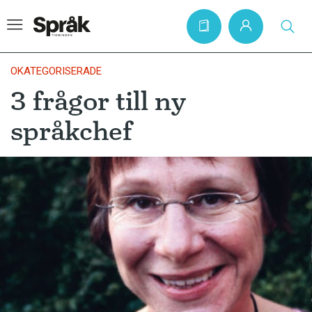
OKATEGORISERADE
3 frågor till ny
Hem
språkchef
Artiklar
Krönikor
Språkfrågor
Skrivtips
Bokrecensioner
Kviss
Podden