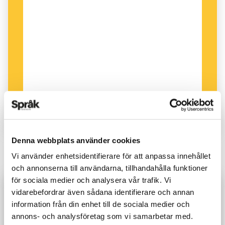
Lena Ekberg är ny chef för Språkrådet, som
Denna webbplats använder cookies
ansvarar för språkvården i Sverige och är en del
Vi använder enhetsidentifierare för att anpassa innehållet
av myndigheten Institutet för språk och
och annonserna till användarna, tillhandahålla funktioner
folkminnen.
för sociala medier och analysera vår trafik. Vi
vidarebefordrar även sådana identifierare och annan
Redan prenumerant?
Logga in för att läsa
information från din enhet till de sociala medier och
Vilken är den viktigaste språkfrågan?
annons- och analysföretag som vi samarbetar med.