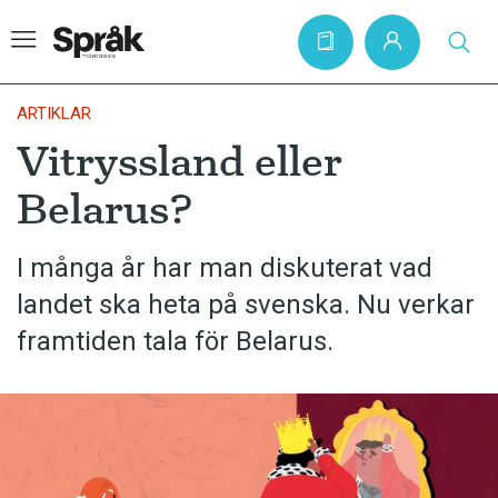
ARTIKLAR
Vitryssland eller
Hem
Belarus?
Artiklar
Krönikor
I många år har man diskuterat vad
landet ska heta på svenska. Nu verkar
Språkfrågor
framtiden tala för Belarus.
Skrivtips
Bokrecensioner
Kviss
Podden