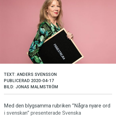
Anmäl till språkpolisen
Föreslå nyord
Annonsera
Prenumerera
Läs Språktidningen digitalt
Press
TEXT: ANDERS SVENSSON
PUBLICERAD 2020-04-17
BILD: JONAS MALMSTRÖM
Med den blygsamma rubriken ”Några nyare ord
i svenskan” presenterade Svenska