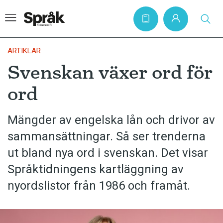
ARTIKLAR
Svenskan växer ord för
Hem
ord
Artiklar
Krönikor
Mängder av engelska lån och drivor av
sammansättningar. Så ser trenderna
Språkfrågor
ut bland nya ord i svenskan. Det visar
Skrivtips
Språktidningens kartläggning av
Bokrecensioner
nyordslistor från 1986 och framåt.
Kviss
Podden