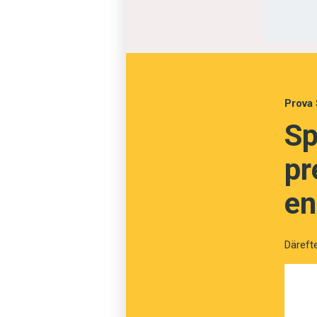
andra enskildheter, och där sor
vuxna, bilar, skräp, cyklar och 
tillvarons komplexitet. Nu vet v
regelbundenhet, skräp får någo
hälsa eller inte? Två nya katego
Prova 
Sp
”Vi lär oss katego
pr
en
Därefte
Kategorier är helt enkelt grund
navigera bland allt som finns o
språk. Kategorier är en fair deal
(bekvämt för talaren men obegrip