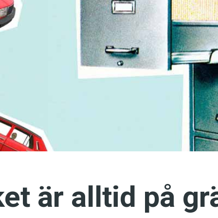
språkpolisen
rd
a
dningen digitalt
et är alltid på g