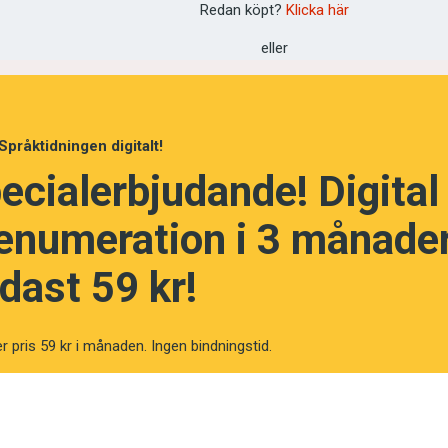
Redan köpt?
Klicka här
terar vi helt automatiskt in dem i kategorier som ba
annat. Utan sådana kategorier skulle vi stå hjälplösa i
eller
i att barn leker, bilar och cyklar rör sig med viss
n annan ta hand om – och vuxna? Bäst att se upp: s
rier:
bekanta
och
obekanta
.
Språktidningen digitalt!
ecialerbjudande! Digital
rier samtidigt som vi lär oss sp
enumeration i 3 månader
dast 59 kr!
r pris 59 kr i månaden. Ingen bindningstid.
en för vårt tänkande, vårt språk och våra möjligheter
mkring oss. Vi lär oss kategorier samtidigt som vi l
 mellan att ha ett enda ord för allt, till exempel grej
ligt för lyssnaren), och att varje enskild snöflinga,