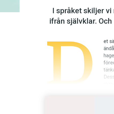
I språket skiljer v
ifrån självklar. Och
D
et s
ändå
hage
före
tänk
Dess
men 
någo
Kategorierna finns överallt. Ti
lysande enskildheter. Vi kallar
kategorier som planeter, astero