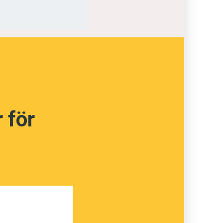
rn,
nför
ka vi
råk”
 för
 att
är oss
 ljus