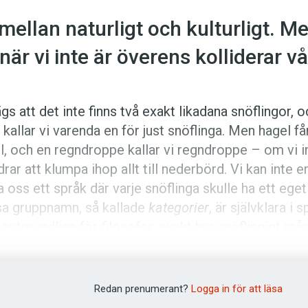
i mellan naturligt och kulturligt. 
 när vi inte är överens kolliderar v
ägs att det inte finns två exakt likadana snöflingor, 
 kallar vi varenda en för just snöflinga. Men hagel få
l, och en regndroppe kallar vi regndroppe – om vi i
drar att klumpa ihop allt till nederbörd. Vi kan inte e
a oss ett språk där varje snöflinga skulle ha ett eget
a gruppnamn, så kallade
kategorier
, är självklara i 
outgrundliga för filosofer: exakt hur snöflingigt må
t vara för att få vara med i kategorin snöflinga?
ttar vi upp mot en klar stjärnhimmel ser vi mängder 
 dem stjärnor, allihop. Men de pålästa kan peka ut
Redan prenumerant?
Logga in för att läsa
ider, nebulosor och annat. Tittar vi ner på gatan ser