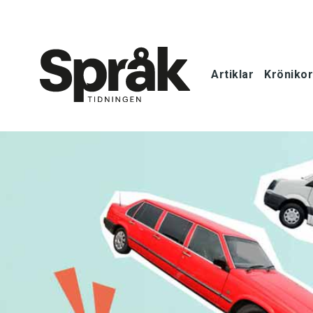
Artiklar
Krönikor
Hem
Artiklar
Krönikor
Språkfrågor
Skrivtips
Bokrecensi