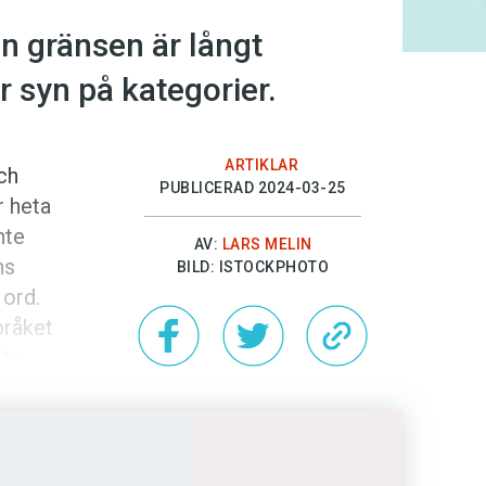
Men gränsen är långt
år syn på kategorier.
ARTIKLAR
och
PUBLICERAD 2024-03-25
r heta
nte
AV:
LARS MELIN
ns
BILD: ISTOCKPHOTO
 ord.
språket
ste
av
 vi