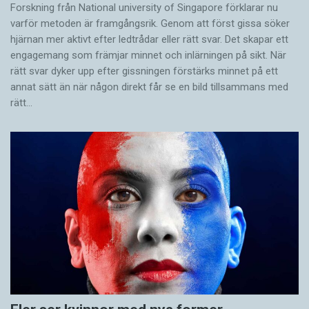
Forskning från National university of Singa­pore förklarar nu
varför metoden är framgångsrik. Genom att först gissa ­söker
hjärnan mer aktivt ­efter ledtrådar eller rätt svar. Det skapar ett
engagemang som främjar minnet och inlärningen på sikt. När
rätt svar dyker upp efter gissningen förstärks minnet på ett
annat sätt än när någon direkt får se en bild tillsammans med
rätt…