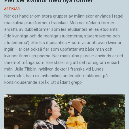
Fler ser kvinnor med nya former
ARTIKLAR
När det handlar om stora grupper av människor används i regel
maskulina pluralformer i franskan. Men när sådana ­former
ersätts av dubbel­former som les étudiantes et les étudiants
(’de kvinnliga och de manliga studenterna; studentskorna och
studenterna’) eller les étudiant·es – som visar att även kvinnor
ingår – är det också fler som uppfattar att både män och
kvinnor finns i grupperna. När maskulina pluraler används är det
där­emot många som föreställer sig att det rör sig om enbart
män. Julia Tibblin, nybliven doktor i franska vid Lunds
universitet, har i sin avhandling undersökt reaktioner på
könsinkluderande språk. Ett sådant grepp…