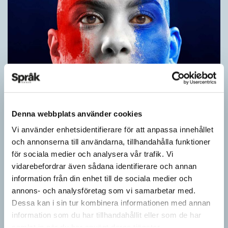
Fler ser kvinnor med nya former
Denna webbplats använder cookies
ARTIKLAR
Vi använder enhetsidentifierare för att anpassa innehållet
När det handlar om stora grupper av människor används i regel
och annonserna till användarna, tillhandahålla funktioner
maskulina pluralformer i franskan. Men när sådana ­former
för sociala medier och analysera vår trafik. Vi
ersätts av dubbel­former som les étudiantes…
vidarebefordrar även sådana identifierare och annan
information från din enhet till de sociala medier och
annons- och analysföretag som vi samarbetar med.
Dessa kan i sin tur kombinera informationen med annan
information som du har tillhandahållit eller som de har
samlat in när du har använt deras tjänster.