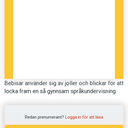
Bebisar använder sig av joller och blickar för att
locka fram en så gynnsam språkundervisning
som möjligt.
Amerikanska forskare i psykologi har
Redan prenumerant?
Logga in för att läsa
videofilmat niomånaders bebisar och deras