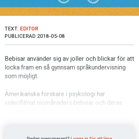
Anmäl till språkpolisen
Föreslå nyord
Annonsera
TEXT:
EDITOR
PUBLICERAD 2018-05-08
Prenumerera
Läs Språktidningen digitalt
Bebisar använder sig av joller och blickar för att
Press
locka fram en så gynnsam språkundervisning
som möjligt.
Amerikanska forskare i psykologi har
videofilmat niomånaders bebisar och deras
mammor. Med tiden började barnen rikta
blicken stadigt mot olika föremål, samtidigt
som de jollrade. Då fick de oftare respons av
mamman än om de jollrade med svävande
Redan prenumerant?
Logga in för att läsa