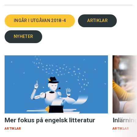
INGÅR I UTGÅVAN 2018-4
ARTIKLAR
NYHETER
Mer fokus på engelsk litteratur
Inlärnin
ARTIKLAR
ARTIKLAR