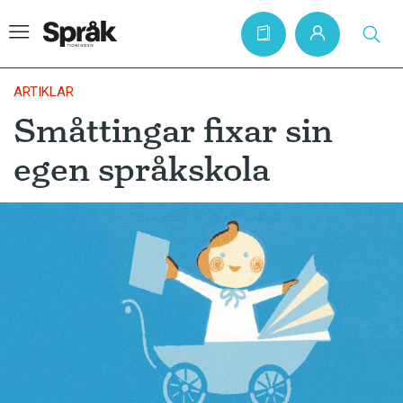
ARTIKLAR
Småttingar fixar sin
Hem
egen språkskola
Artiklar
Krönikor
Språkfrågor
Skrivtips
Bokrecensioner
Kviss
Podden