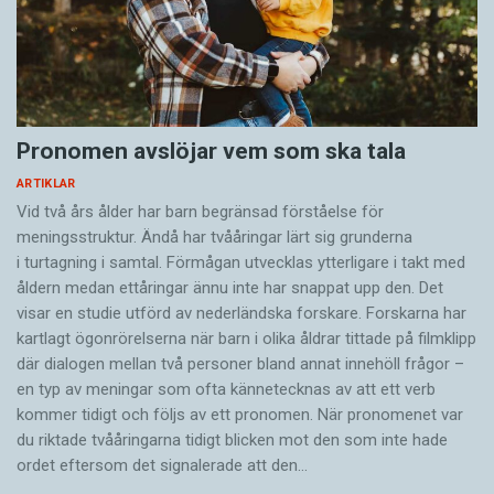
Pronomen avslöjar vem som ska tala
ARTIKLAR
Vid två års ålder har barn begränsad förståelse för
meningsstruktur. Ändå har tvååringar lärt sig grunderna
i turtagning i samtal. Förmågan utvecklas ytterligare i takt med
åldern medan ettåringar ännu inte har snappat upp den. Det
visar en studie utförd av nederländska forskare. Forskarna har
kartlagt ögonrörelserna när barn i olika åldrar tittade på filmklipp
där dialogen mellan två personer bland annat innehöll frågor –
en typ av meningar som ofta kännetecknas av att ett verb
kommer tidigt och följs av ett pronomen. När pronomenet var
du riktade tvååringarna tidigt blicken mot den som inte hade
ordet eftersom det ­signalerade att den…