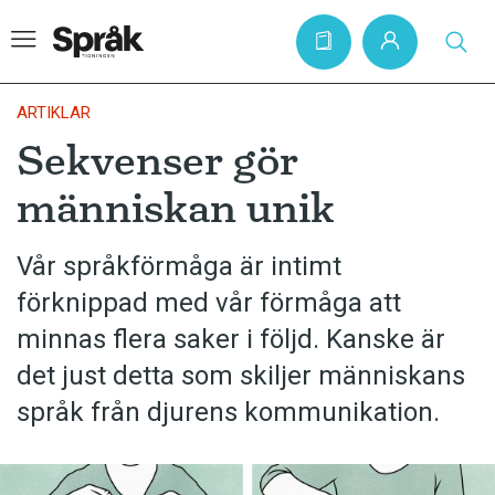
ARTIKLAR
Sekvenser gör
Hem
människan unik
Artiklar
Krönikor
Vår språkförmåga är intimt
förknippad med vår förmåga att
Språkfrågor
minnas flera saker i följd. Kanske är
Skrivtips
det just detta som skiljer människans
Bokrecensioner
språk från djurens kommunikation.
Kviss
Podden