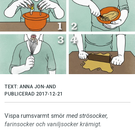
Anmäl till språkpolisen
Föreslå nyord
Annonsera
Prenumerera
Läs Språktidningen digitalt
Press
TEXT: ANNA JON-AND
PUBLICERAD 2017-12-21
Vispa rumsvarmt smör
med strösocker,
farinsocker och vaniljsocker krämigt.