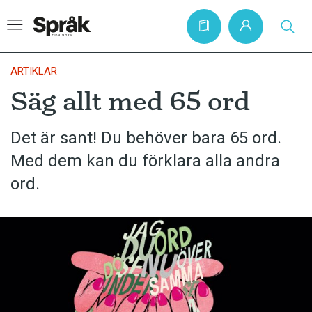
ARTIKLAR
Säg allt med 65 ord
Hem
Det är sant! Du behöver bara 65 ord.
Artiklar
Med dem kan du förklara alla andra
Krönikor
ord.
Språkfrågor
Skrivtips
Bokrecensioner
Kviss
Podden