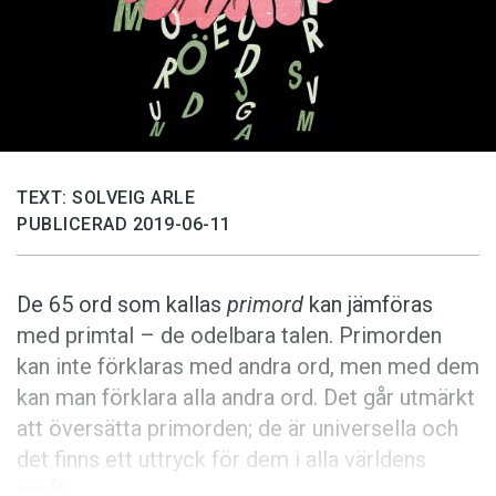
Anmäl till språkpolisen
Föreslå nyord
Annonsera
Prenumerera
Läs Språktidningen digitalt
TEXT: SOLVEIG ARLE
Press
PUBLICERAD 2019-06-11
De 65 ord som kallas
primord
kan jämföras
med primtal – de odelbara talen. Primorden
kan inte förklaras med andra ord, men med dem
kan man förklara alla andra ord. Det går utmärkt
att översätta primorden; de är universella och
det finns ett uttryck för dem i alla världens
språk.