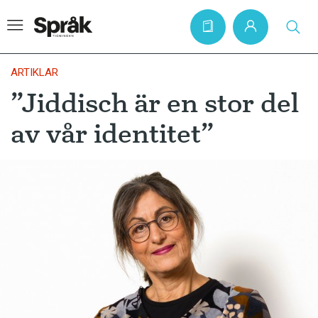
ARTIKLAR
”Jiddisch är en stor del
Hem
av vår identitet”
Artiklar
Krönikor
Språkfrågor
Skrivtips
Bokrecensioner
Kviss
Podden