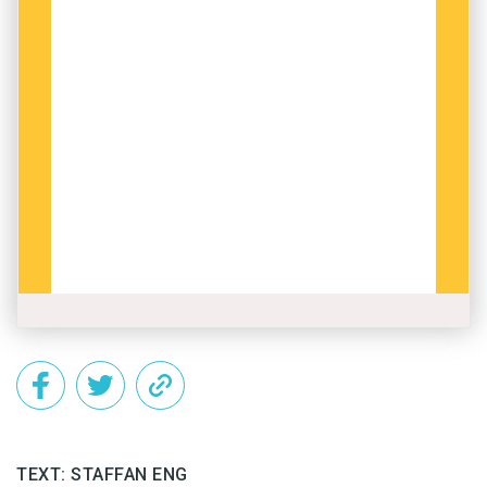
Alfabet
Jiddisch skrivs med det hebreiska alfabetet,
men använder bokstäverna אָ, אַ, ײ, וי, ײַ och ע för
vokalljud – i hebreiskan betecknar alla
bokstäver konsonanter. Uttalet har stora
likheter med tyskan, men jiddisch har fler
konsonantljud och färre vokalljud. Precis som
hebreiskan läses jiddisch från höger till vänster.
Grammatik
Både ordförråd och grammatik har
huvudsakligen sin grund i tyska, men har också
TEXT: STAFFAN ENG