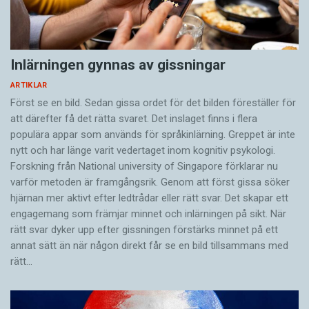
Inlärningen gynnas av gissningar
ARTIKLAR
Först se en bild. Sedan gissa ordet för det bilden föreställer för
att därefter få det rätta svaret. Det inslaget finns i flera
populära appar som används för språkinlärning. Greppet är inte
nytt och har länge varit vedertaget inom kognitiv psykologi.
Forskning från National university of Singa­pore förklarar nu
varför metoden är framgångsrik. Genom att först gissa ­söker
hjärnan mer aktivt ­efter ledtrådar eller rätt svar. Det skapar ett
engagemang som främjar minnet och inlärningen på sikt. När
rätt svar dyker upp efter gissningen förstärks minnet på ett
annat sätt än när någon direkt får se en bild tillsammans med
rätt…