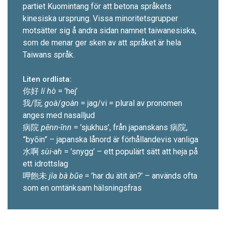
partiet Kuomintang för att betona språkets
kinesiska ursprung. Vissa minoritets­grupper
motsätter sig å andra sidan namnet taiwanesiska,
som de menar ger sken av att språket är hela
Taiwans språk.
Liten ordlista:
你好
lí hò
= ’hej’
我/阮
goà
/
goàn
= jag/vi = ­plural av pronomen
anges med nasalljud
病院
pēnn-īnn
= ’sjukhus’, från japanskans 病院,
”byōin” – japanska lånord är för­hållandevis vanliga
水啊
sùi-ah
= ’snygg’ – ett populärt sätt att heja på
ett idrottslag
呷飽未
jîa bà bũe
= ’har du ätit än?’ – används ofta
som en omtänksam hälsningsfras