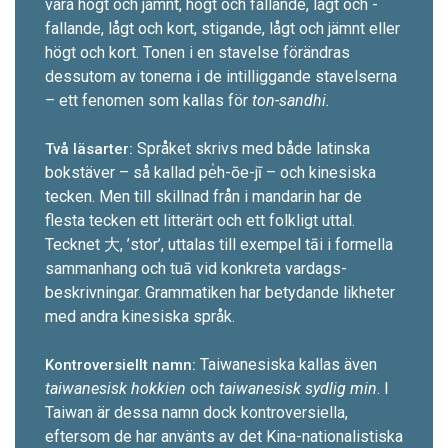
vara högt och jämnt, högt och fallande, lågt och ­
fallande, lågt och kort, stigande, lågt och jämnt ­eller
högt och kort. Tonen i en stavelse förändras
dessutom av tonerna i de intilliggande stavelserna
– ett fenomen som kallas för
ton-sandhi.
Språket skrivs med både latinska
Två läsarter:
bokstäver – så ­kallad pe̍h-ōe-jī – och kinesiska
tecken. Men till skillnad från i mandarin har de
flesta tecken ett litterärt och ett folkligt uttal.
Tecknet 大, ’stor’, uttalas till exempel tāi i formella
sammanhang och tuā vid konkreta vardags­
beskrivningar. Grammatiken har betydande likheter
med andra kinesiska språk.
Taiwanesiska kallas även
Kontroversiellt namn:
taiwanesisk hokkien
och
taiwanesisk sydlig min
. I
Taiwan är dessa namn dock kontrover­siella,
eftersom de har använts av det Kina-nationalistiska