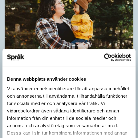
Pronomen avslöjar vem som ska tala
Denna webbplats använder cookies
ARTIKLAR
Vid två års ålder har barn begränsad förståelse för
Vi använder enhetsidentifierare för att anpassa innehållet
meningsstruktur. Ändå har tvååringar lärt sig grunderna
och annonserna till användarna, tillhandahålla funktioner
i turtagning i samtal. Förmågan utvecklas ytterligare i takt med…
för sociala medier och analysera vår trafik. Vi
vidarebefordrar även sådana identifierare och annan
information från din enhet till de sociala medier och
annons- och analysföretag som vi samarbetar med.
Dessa kan i sin tur kombinera informationen med annan