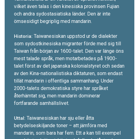
vilket även talas i den kinesiska provinsen Fujian
och andra sydostasiatiska länder. Den är inte
ömsesidigt begriplig med mandarin.
Taiwanesiskan uppstod ur de dialekter
Historia:
som sydost­kinesiska migranter förde med sig till
Taiwan från början av 1600-t­alet. Den var länge öns
mest talade språk, men motarbetades på 1900-
talet först av det japanska kolonialstyret och sedan
av den Kina-nationalistiska diktaturen, som endast
tillät mandarin i offentliga sammanhang. Under
2000-talets demokratiska styre har språket
återhämtat sig, men mandarin dominerar
fortfarande samhällslivet.
Taiwanesiskan har sju eller åtta
Uttal:
betydelseskiljande toner – att jämföra med
mandarin, som bara har fem. Ett
a
kan till exempel