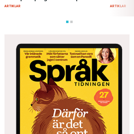
ARTIKLAR
ARTIKLAR
3000 talare i Sverige
Jiddisch är ett av Sveriges fem officiella
minoritetsspråk. Uppskattningsvis en halv
miljon talar jiddisch i världen – främst ortodoxa
judar i USA och Israel.
Liten ordlista
שלום־עליכם,”sholem-alejchem” = ’hej’.
שמאָק, ”shmok” = ord för det manliga
könsorganet – därav engelskans
schmuc
k,
’dumskalle’ – amerikansk engelska har många