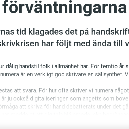
förväntningarna
as tid klagades det på handskrift
krivkrisen har följt med ända till 
ur dålig handstil folk i allmänhet har. För femtio år 
n numera är en verkligt god skrivare en sällsynthet. V
restas att svara. För hur ofta skriver vi numera någo
 är ju också digitaliseringen som angetts som bove
örmåga att skriva för hand ­debatterats under det g
har med­delat att digitala hjälpmedel ska begränsas
år lära sig skriva ordentligt är risken stor att svens