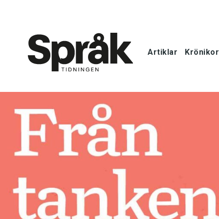
Artiklar
Krönikor
Hem
Artiklar
Krönikor
Språkfrågor
Skrivtips
Bokrecensi