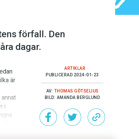
ens förfall. Den
våra dagar.
ARTIKLAR
sedan
PUBLICERAD 2024-01-23
ilka är
AV:
THOMAS GÖTSELIUS
t annat
BILD: AMANDA BERGLUND
n i
ångna
 i de
k skola