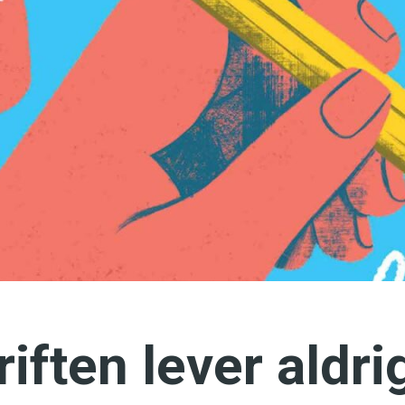
språkpolisen
rd
a
dningen digitalt
ften lever aldrig