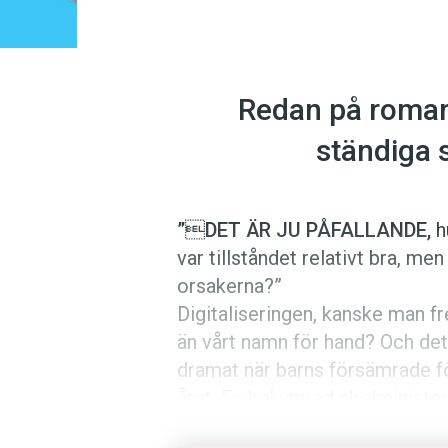
Redan på romarn
ständiga s
”DET ÄR JU PÅFALLANDE,
h
var tillståndet relativt bra, me
orsakerna?”
Digitaliseringen, kanske man ­f
än vårt namn för hand? Och det
dramat när barns försämrade f­
året. En bekymrad skolminister 
lägsta klasserna. Om inte barn f