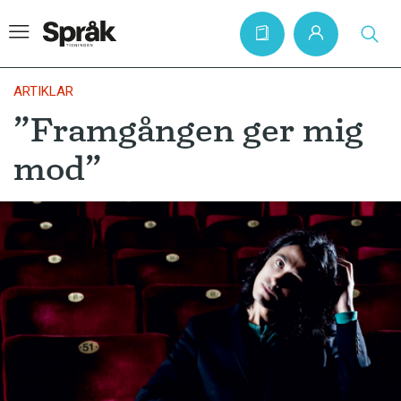
ARTIKLAR
”Framgången ger mig
Hem
mod”
Artiklar
Krönikor
Språkfrågor
Skrivtips
Bokrecensioner
Kviss
Podden