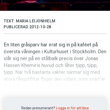
Anmäl till språkpolisen
Föreslå nyord
Annonsera
TEXT: MARIA LEIJONHIELM
PUBLICERAD 2012-10-28
Prenumerera
Läs Språktidningen digitalt
En liten gråsparv har irrat sig in på kaféet på
Press
översta våningen i Kulturhuset i Stockholm. Den
slår sig ner på en stålbalk precis över Jonas
Hassen Khemiris huvud och låter tjipp, tjipp,
tjipp. När två bastanta vakter närmar sig med
stora fångstfiltar flyger den vidare, men snart är
den tillbaka. Jonas erbjuder sig att hjälpa
vakterna, men inte heller han lyckas med
filtmanövern, trots att han är en erfaren
basketspelare.
Redan prenumerant?
Logga in för att läsa