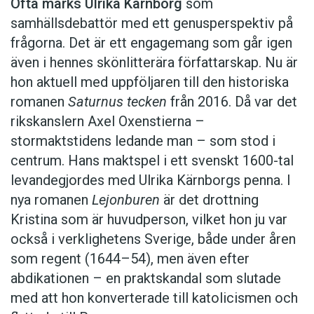
Ofta märks Ulrika Kärnborg
som
samhällsdebattör med ett genusperspektiv på
Bor: Stockholm
frågorna. Det är ett engagemang som går igen
Familj: mamma, pappa, två yngre bröder: Hamadi­
även i hennes skönlitterära författarskap. Nu är
(skådespelare) och Lotfi (läkare)
hon aktuell med uppföljaren till den historiska
romanen
Saturnus tecken
från 2016. Då var det
Aktuell: Med romanen Jag ringer mina bröder
rikskanslern Axel Oxenstierna –
stormaktstidens ledande man – som stod i
centrum. Hans maktspel i ett svenskt 1600-tal
levandegjordes med Ulrika Kärnborgs penna. I
nya romanen
Lejonburen
är det drottning
Kristina som är huvudperson, vilket hon ju var
också i verklighetens Sverige, både under åren
som regent (1644–54), men även efter
abdikationen – en praktskandal som slutade
med att hon konverterade till katolicismen och