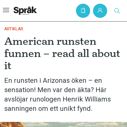
ARTIKLAR
American runsten
Hem
funnen – read all about
Artiklar
it
Krönikor
Språkfrågor
En runsten i Arizonas öken – en
Skrivtips
sensation! Men var den äkta? Här
Bokrecensioner
avslöjar runologen Henrik Williams
sanningen om ett unikt fynd.
Kviss
Podden