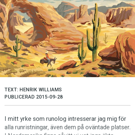
Anmäl till språkpolisen
Föreslå nyord
Annonsera
Prenumerera
Läs Språktidningen digitalt
Press
TEXT: HENRIK WILLIAMS
PUBLICERAD 2015-09-28
I mitt yrke som runolog intresserar jag mig för
alla runristningar, även dem på oväntade platser.